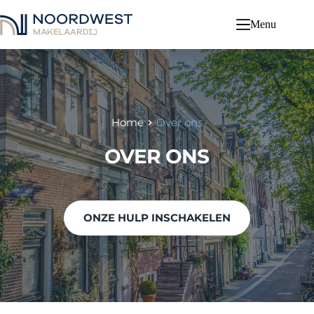
Ga
naar
Menu
de
inhoud
Home
Over ons
OVER ONS
ONZE HULP INSCHAKELEN