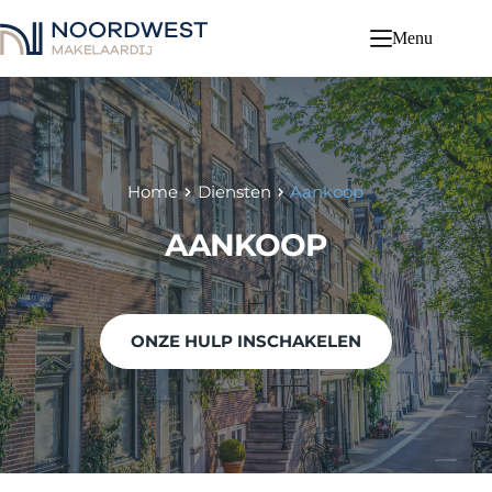
Ga
naar
Menu
de
inhoud
Home
Diensten
Aankoop
AANKOOP
ONZE HULP INSCHAKELEN